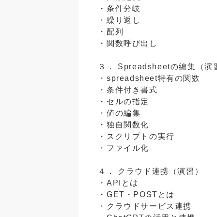
・条件分岐
・繰り返し
・配列
・関数呼び出し
３． Spreadsheetの編集（
・spreadsheet特有の関数
・条件付き書式
・セルの指定
・値の編集
・独自関数化
・スクリプトの実行
・ファイル化
４． クラウド連携（演習）
・APIとは
・GET・POSTとは
・クラウドサービス連携