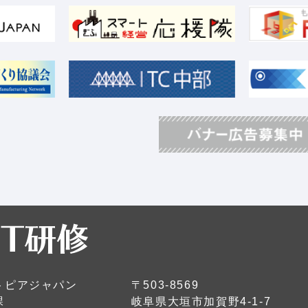
トピアジャパン
〒503-8569
課
岐阜県大垣市加賀野4-1-7