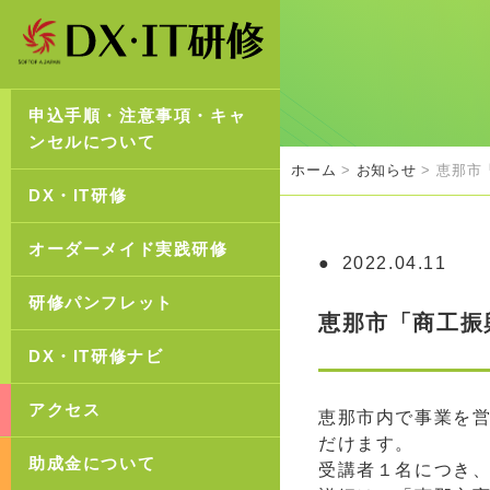
申込手順・注意事項・キャ
ンセルについて
ホーム
>
お知らせ
> 恵那市
DX・IT研修
オーダーメイド実践研修
2022.04.11
研修パンフレット
恵那市「商工振
DX・IT研修ナビ
アクセス
恵那市内で事業を
だけます。
助成金について
受講者１名につき、