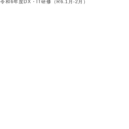
：
令和6年度DX・IT研修（R6.1月-2月）