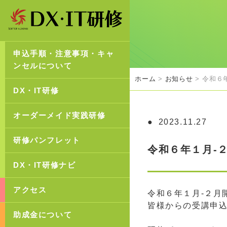
申込手順・注意事項・キャ
ンセルについて
ホーム
>
お知らせ
> 令和６
DX・IT研修
オーダーメイド実践研修
2023.11.27
研修パンフレット
令和６年１月-
DX・IT研修ナビ
アクセス
令和６年１月‐２月
皆様からの受講申
助成金について