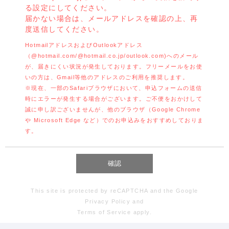
る設定にしてください。
届かない場合は、メールアドレスを確認の上、再
度送信してください。
HotmailアドレスおよびOutlookアドレス
（@hotmail.com/@hotmail.co.jp/outlook.com)へのメール
が、届きにくい状況が発生しております。フリーメールをお使
いの方は、Gmail等他のアドレスのご利用を推奨します。
※現在、一部のSafariブラウザにおいて、申込フォームの送信
時にエラーが発生する場合がございます。ご不便をおかけして
誠に申し訳ございませんが、他のブラウザ（Google Chrome
や Microsoft Edge など）でのお申込みをおすすめしておりま
す。
This site is protected by reCAPTCHA and the Google
Privacy Policy
and
Terms of Service
apply.